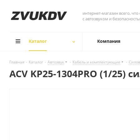
интернет-магазин всего, что
с автозвуком и безопасност
Каталог
Компания
Главная
-
Каталог
-
Автозвук
-
Кабель и комплектующие
-
Сило
ACV KP25-1304PRO (1/25) 