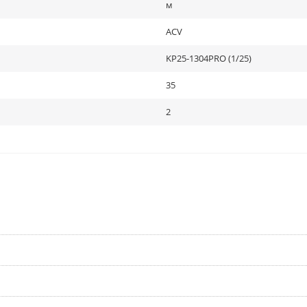
м
ACV
KP25-1304PRO (1/25)
35
2