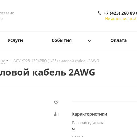
 связано
+7 (423) 260 89 
ью
Не дозвонились?
Услуги
События
Оплата
вые
-
ACV KP25-1304PRO (1/25) силовой кабель 2AWG
силовой кабель 2AWG
Характеристики
Базовая единица
м