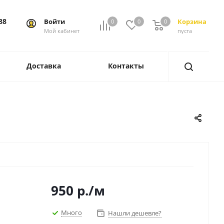
88
Войти
Корзина
0
0
0
0
Мой кабинет
пуста
Доставка
Контакты
950
р.
/м
Много
Нашли дешевле?