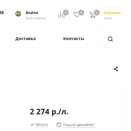
88
Войти
Корзина
0
0
0
0
Мой кабинет
пуста
Доставка
Контакты
2 274
р.
/л.
Много
Нашли дешевле?