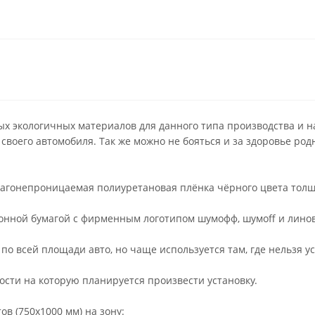
х экологичных материалов для данного типа производства и на
 своего автомобиля. Так же можно не бояться и за здоровье род
лагонепроницаемая полиуретановая плёнка чёрного цвета толщ
нной бумагой с фирменным логотипом шумофф, шумoff и линов
о всей площади авто, но чаще используется там, где нельзя у
ости на которую планируется произвести установку.
в (750х1000 мм) на зону: