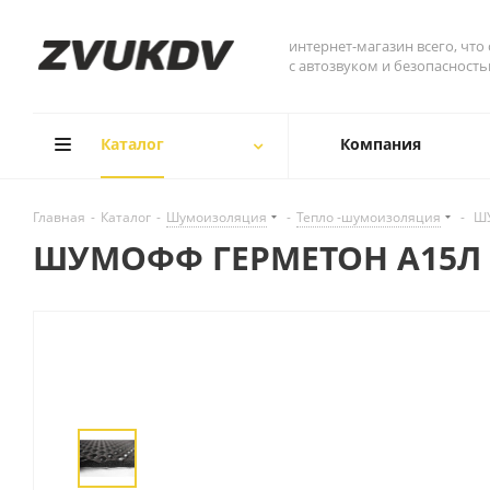
интернет-магазин всего, что
с автозвуком и безопасност
Каталог
Компания
Главная
-
Каталог
-
Шумоизоляция
-
Тепло -шумоизоляция
-
ШУ
ШУМОФФ ГЕРМЕТОН А15Л (0.