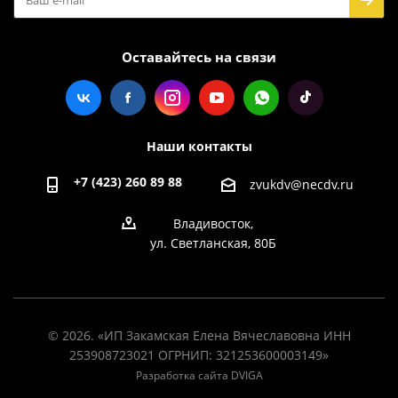
Оставайтесь на связи
Наши контакты
+7 (423) 260 89 88
zvukdv@necdv.ru
Владивосток,
ул. Светланская, 80Б
© 2026. «ИП Закамская Елена Вячеславовна ИНН
253908723021 ОГРНИП: 321253600003149»
Разработка сайта DVIGA