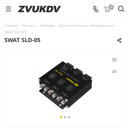
0
Главная
-
Каталог
-
Автозвук
-
Дополнительное оборудование
-
SWAT SLD-05
SWAT SLD-05