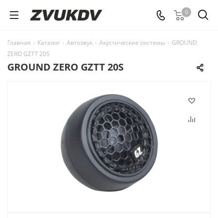
0
Главная
-
Каталог
-
Автозвук
-
Акустические системы
-
GROUND
ZERO GZTT 20S
GROUND ZERO GZTT 20S