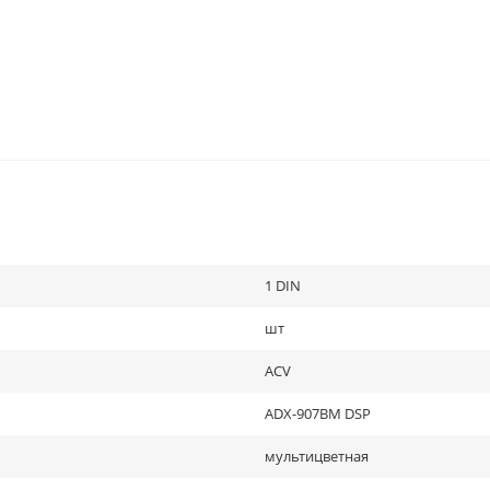
1 DIN
шт
ACV
ADX-907BM DSP
мультицветная