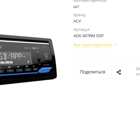
Базовая единица
шт
Бренд
ACV
Артикул
ADX-907BM DSP
Все характеристики
Ц
Поделиться
о