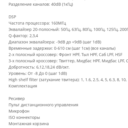
Разделение каналов: 40dВ (1кГц)
DSP
Частота процессора: 160МГц
Эквалайзер 20-полосный: 50Гц, 63Гц, 80Гц, 100Гц, 125Гц, 200Гц, 
Q-фактор: 2,3,4
Диапазон эквалайзера: -9dB до +9dB (шаг 1dB)
Временные задержки: 0-610 cм (шаг 1cм) (все каналы)
2-х полосный кроссовер: Фронт HPF, Тыл HPF, Саб LPF, HSF
3-х полосный кроссовер: Твиттер, Мидбас HPF, Мидбас LPF, 
Добротность: 6,12,18,24 dB/окт.
Уровень: От -8 До 0 (шаг 1dB)
High shelf filter (затухание твитера): 1, 1.6, 2.5, 4, 5, 6.3, 8, 10,
Комплектация
Ресивер
Пульт дистанционного управления
Микрофон
ISO коннекторы
Монтажная корзина