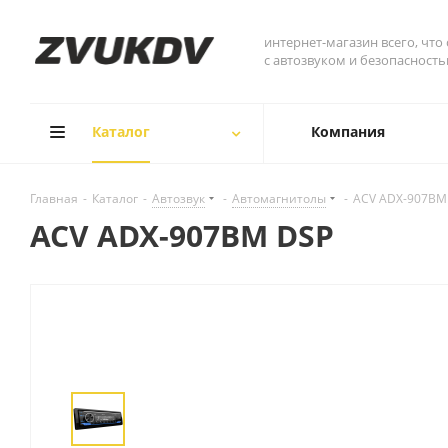
интернет-магазин всего, что
с автозвуком и безопасност
Каталог
Компания
Главная
-
Каталог
-
Автозвук
-
Автомагнитолы
-
ACV ADX-907BM
ACV ADX-907BM DSP