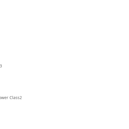
3
ower Class2