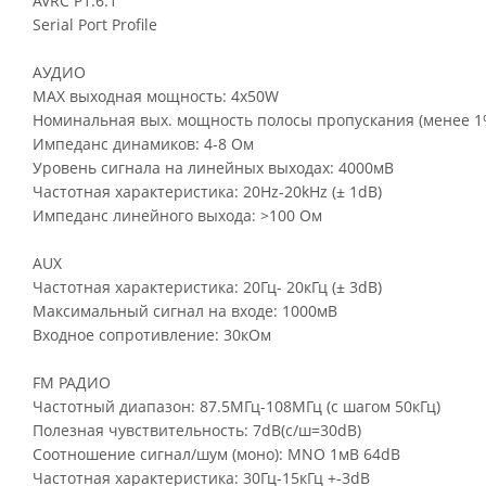
AVRC P1.6.1
Serial Рогt Profile
АУДИО
МАХ выходная мощность: 4x50W
Номинальная вых. мощность полосы пропускания (менее 1
Импеданс динамиков: 4-8 Oм
Уровень сигнала на линейных выходах: 4000мВ
Частотная характеристика: 20Hz-20kHz (± 1dB)
Импеданс линейного выхода: >100 Ом
AUX
Частотная характеристика: 20Гц- 20кГц (± 3dB)
Максимальный сигнал на входе: 1000мВ
Входное сопротивление: 30кОм
FM РАДИО
Частотный диапазон: 87.5МГц-108МГц (с шагом 50кГц)
Полезная чувствительность: 7dB(с/ш=30dB)
Соотношение сигнал/шум (моно): MNO 1мВ 64dB
Частотная характеристика: 30Гц-15кГц +-3dB