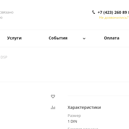
 связано
+7 (423) 260 89 
ью
Не дозвонились?
Услуги
События
Оплата
 DSP
Характеристики
Размер
1 DIN