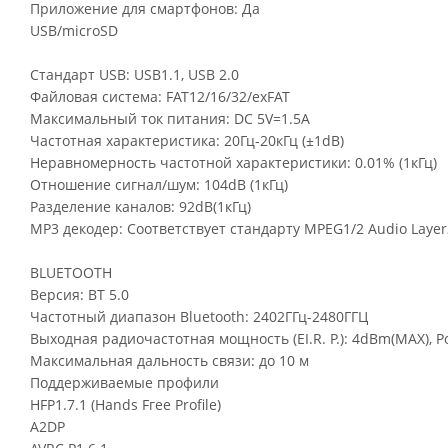
Приложение для смартфонов: Да
USB/microSD
Стандарт USB: USB1.1, USB 2.0
Файловая система: FAT12/16/32/exFAT
Максимальный ток питания: DC 5V=1.5A
Частотная характеристика: 20Гц-20кГц (±1dB)
Неравномерность частотной характеристики: 0.01% (1кГц)
Отношение сигнал/шум: 104dB (1кГц)
Разделение каналов: 92dB(1кГц)
МР3 декодер: Соответствует стандарту MPEG1/2 Audio Layer
BLUETOOTH
Версия: ВТ 5.0
Частотный диапазон Bluetooth: 2402ГГц-2480ГГЦ
Выходная радиочастотная мощность (EI.R. P.): 4dBm(MAX), P
Максимальная дальность связи: до 10 м
Поддерживаемые профили
HFP1.7.1 (Hands Fгее Profile)
A2DP