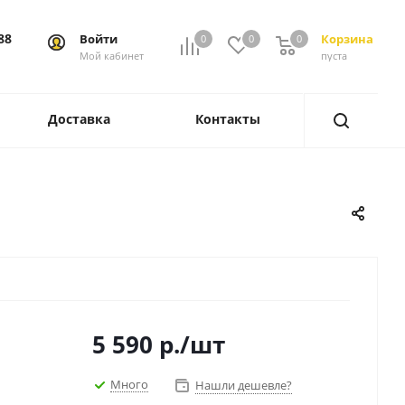
88
Войти
Корзина
0
0
0
0
Мой кабинет
пуста
Доставка
Контакты
5 590
р.
/шт
Много
Нашли дешевле?