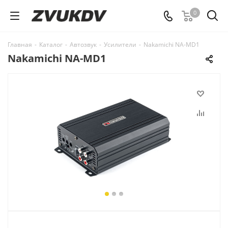
0
Главная
-
Каталог
-
Автозвук
-
Усилители
-
Nakamichi NA-MD1
Nakamichi NA-MD1