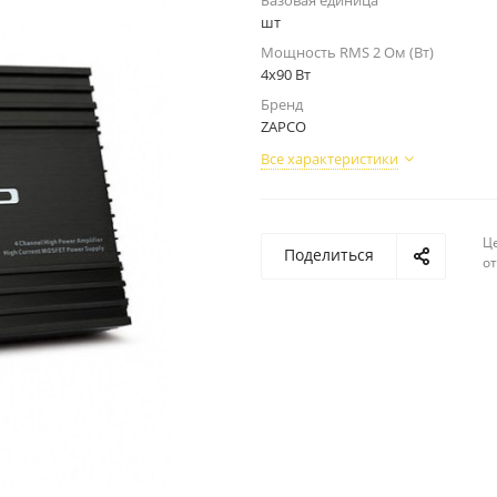
Базовая единица
шт
Мощность RMS 2 Ом (Вт)
4х90 Вт
Бренд
ZAPCO
Все характеристики
Ц
Поделиться
о