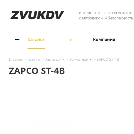
интернет-магазин всего, что
с автозвуком и безопасност
Каталог
Компания
Главная
-
Каталог
-
Автозвук
-
Усилители
-
ZAPCO ST-4B
ZAPCO ST-4B