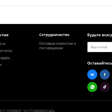
ытия
Сотрудничество
Будьте всегд
Оптовым клиентам и
сти
поставщикам
отчеты
ндарь
Оставайтесь
и
3021 ОГРНИП: 321253600003149»