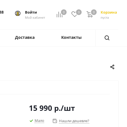
88
Войти
Корзина
0
0
0
0
Мой кабинет
пуста
Доставка
Контакты
15 990
р.
/шт
Мало
Нашли дешевле?