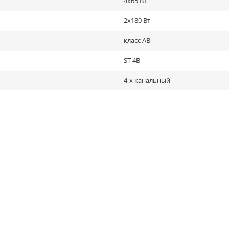
4x65 Вт
2x180 Вт
класс AB
ST-4B
4-х канальный