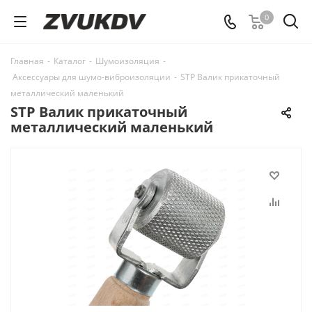
0
Главная
-
Каталог
-
Шумоизоляция
-
Аксессуары для шумо-виброизоляции
-
STP Валик прикаточный
металлический маленький
STP Валик прикаточный
металлический маленький