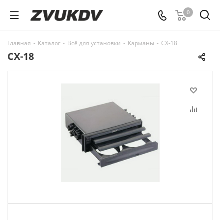
0
Главная
-
Каталог
-
Всё для установки
-
Карманы
-
CX-18
CX-18