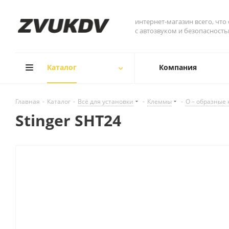
интернет-магазин всего, что
с автозвуком и безопасност
Каталог
Компания
Главная
-
Каталог
-
Всё для установки
-
Клеммы
-
О – образные
Stinger SHT24