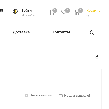
88
Войти
Корзина
0
0
0
0
Мой кабинет
пуста
Доставка
Контакты
Нет в наличии
Нашли дешевле?