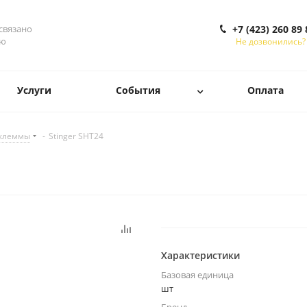
 связано
+7 (423) 260 89 
ью
Не дозвонились?
Услуги
События
Оплата
 клеммы
-
Stinger SHT24
Характеристики
Базовая единица
шт