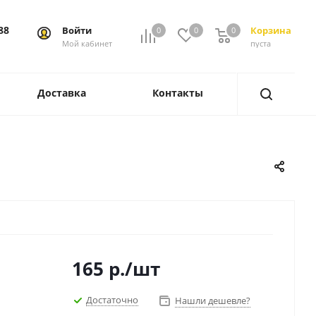
88
Войти
Корзина
0
0
0
0
Мой кабинет
пуста
Доставка
Контакты
165
р.
/шт
Достаточно
Нашли дешевле?