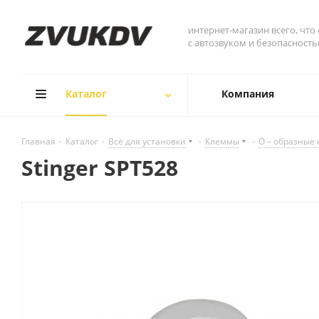
интернет-магазин всего, что
с автозвуком и безопасност
Каталог
Компания
Главная
-
Каталог
-
Всё для установки
-
Клеммы
-
О – образные
Stinger SPT528