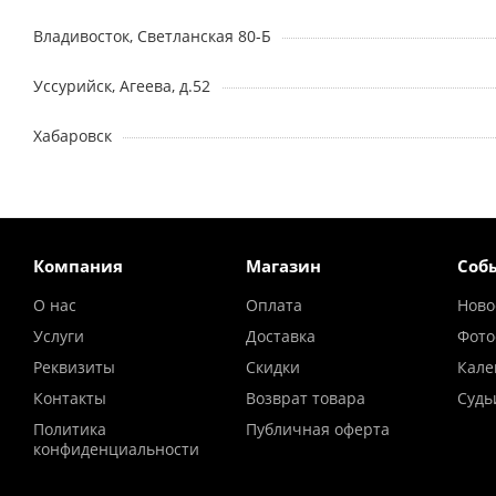
Владивосток, Светланская 80-Б
Уссурийск, Агеева, д.52
Хабаровск
Компания
Магазин
Соб
О нас
Оплата
Ново
Услуги
Доставка
Фото
Реквизиты
Скидки
Кале
Контакты
Возврат товара
Судь
Политика
Публичная оферта
конфиденциальности