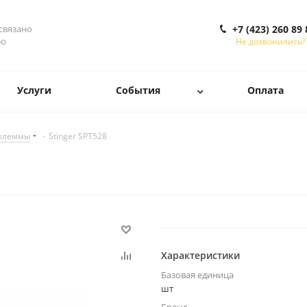
 связано
+7 (423) 260 89 
ью
Не дозвонились?
Услуги
События
Оплата
 клеммы
-
Stinger SPT528
Характеристики
Базовая единица
шт