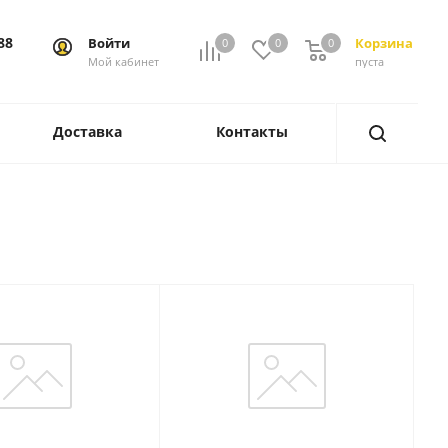
88
Войти
Корзина
0
0
0
0
Мой кабинет
пуста
Доставка
Контакты