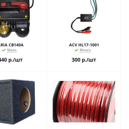
RIA CB140A
ACV HL17-1001
Мало
Много
440
р.
/шт
300
р.
/шт