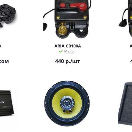
8
ARIA CB100A
A
Мало
ком
440
р.
/шт