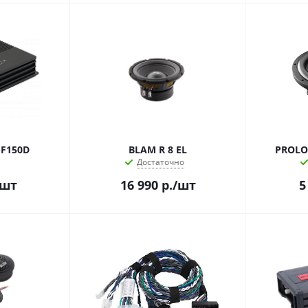
-F150D
BLAM R 8 EL
PROLO
Достаточно
/шт
16 990
р.
/шт
5