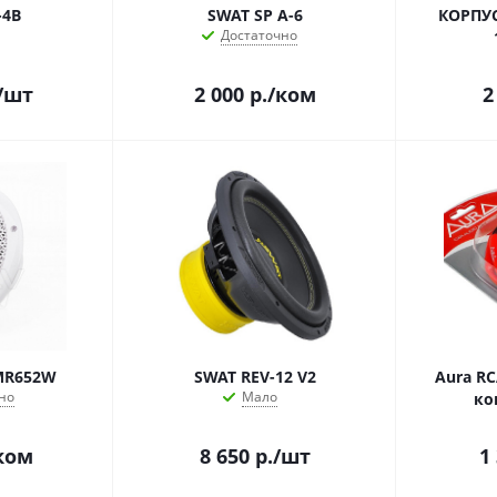
-4B
SWAT SP A-6
КОРПУ
Достаточно
/шт
2 000
р.
/ком
2
MR652W
SWAT REV-12 V2
Aura RC
но
Мало
ко
ком
8 650
р.
/шт
1