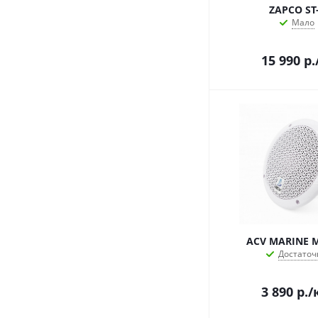
DEAF BONCE
ZAPCO ST
BLAM
Мало
Nakamichi
ASPECT
15 990
р.
Audio System
BEST BALANCE
CRESCENDO
ESB
FIVE
FOCAL
GOLDHORN
HARMONY
HELIX
MATCH
Musway
ACV MARINE 
Достаточ
RAINBOW
TEYES
3 890
р.
/
Tonemix
ZAPCO