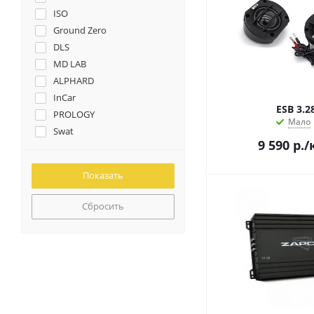
ISO
Ground Zero
DLS
MD LAB
ALPHARD
InCar
ESB 3.2
PROLOGY
Мало
Swat
9 590
р.
/
CDT
Aura
INFINITY
KENWOOD
Сбросить
Sound Quest
VLC
ACV
AMP
ARIA
КОРПУС