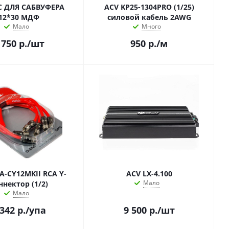
С ДЛЯ САБВУФЕРА
ACV KP25-1304PRO (1/25)
12*30 МДФ
силовой кабель 2AWG
Мало
Много
 750
р.
/шт
950
р.
/м
A-CY12MKII RCA Y-
ACV LX-4.100
Мало
ннектор (1/2)
Мало
 342
р.
/упа
9 500
р.
/шт