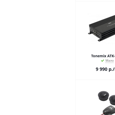
Tonemix ATK
Мало
9 990
р.