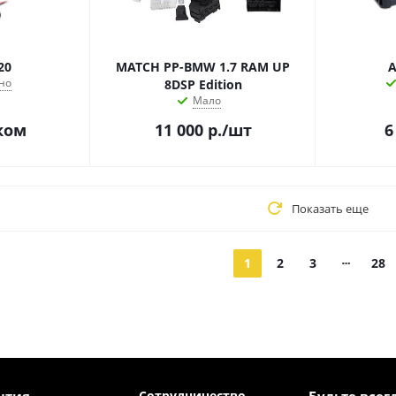
20
MATCH PP-BMW 1.7 RAM UP
A
но
8DSP Edition
Мало
ком
11 000
р.
/шт
6
Показать еще
1
2
3
28
Сотрудничество