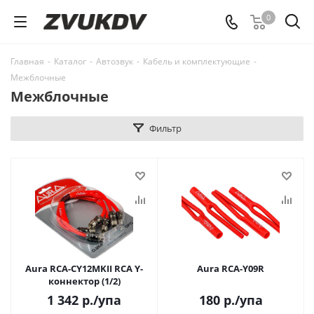
0
Главная
-
Каталог
-
Автозвук
-
Кабель и комплектующие
-
Межблочные
Межблочные
Фильтр
Aura RCA-CY12MKII RCA Y-
Aura RCA-Y09R
коннектор (1/2)
1 342
р.
/упа
180
р.
/упа