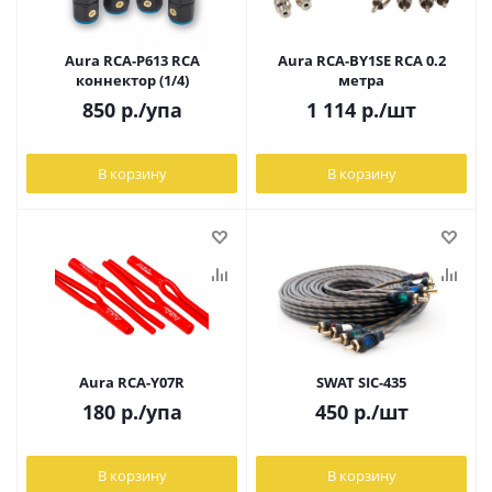
Aura RCA-P613 RCA
Aura RCA-BY1SE RCA 0.2
коннектор (1/4)
метра
850
р.
/упа
1 114
р.
/шт
В корзину
В корзину
Aura RCA-Y07R
SWAT SIC-435
180
р.
/упа
450
р.
/шт
В корзину
В корзину