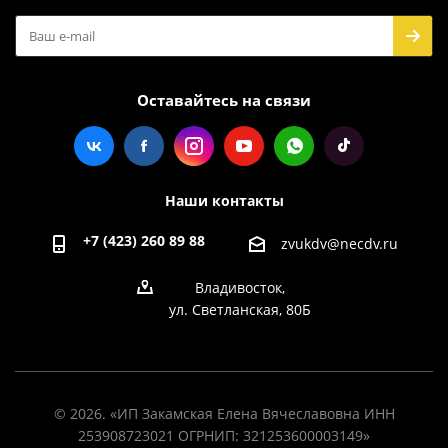
Оставайтесь на связи
Наши контакты
+7 (423) 260 89 88
zvukdv@necdv.ru
Владивосток,
ул. Светланская, 80Б
© 2026. «ИП Закамская Елена Вячеславовна ИНН
253908723021 ОГРНИП: 321253600003149»