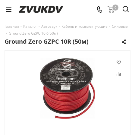
0
Главная
-
Каталог
-
Автозвук
-
Кабель и комплектующие
-
Силовые
-
Ground Zero GZPC 10R (50м)
Ground Zero GZPC 10R (50м)