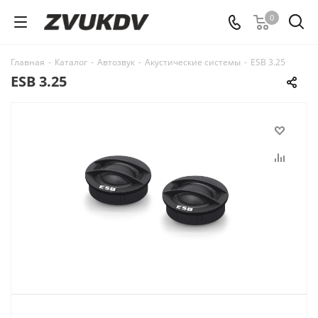
0
Главная
-
Каталог
-
Автозвук
-
Акустические системы
-
ESB 3.25
ESB 3.25