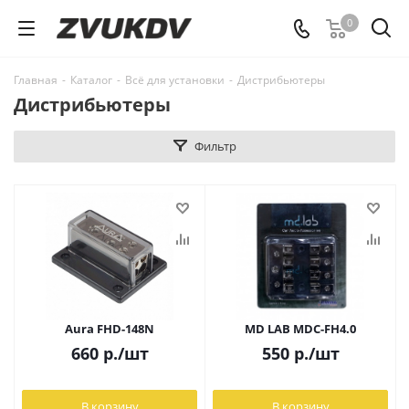
0
Главная
-
Каталог
-
Всё для установки
-
Дистрибьютеры
Дистрибьютеры
Фильтр
Aura FHD-148N
MD LAB MDC-FH4.0
660
р.
/шт
550
р.
/шт
В корзину
В корзину