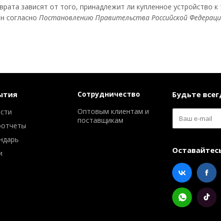
врата зависят от того, принадлежит ли купленное устройство к
н согласно
Постановлению Правительства Российской Федерации 
ытия
Сотрудничество
Будьте всегд
Оптовым клиентам и
сти
поставщикам
оотчеты
ндарь
Оставайтесь
и