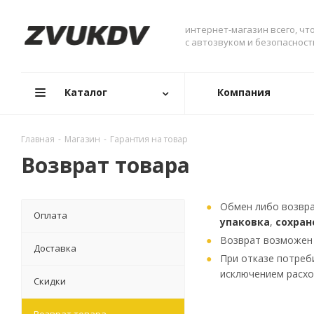
интернет-магазин всего, чт
с автозвуком и безопаснос
Каталог
Компания
Главная
-
Магазин
-
Гарантия на товар
Возврат товара
Обмен либо возвра
Оплата
упаковка
,
сохран
Возврат возможен 
Доставка
При отказе потреб
исключением расхо
Скидки