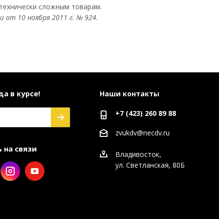
 технически сложным товарам.
от 10 ноября 2011 г. № 924.
а в курсе!
Наши контакты
+7 (423) 260 89 88
zvukdv@necdv.ru
 на связи
Владивосток,
ул. Светланская, 80Б