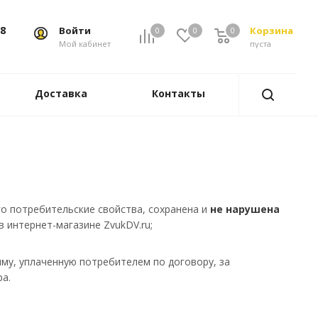
88
Войти
Корзина
0
0
0
0
Мой кабинет
пуста
Доставка
Контакты
го потребительские свойства, сохранена и
не нарушена
 интернет-магазине ZvukDV.ru;
му, уплаченную потребителем по договору, за
а.