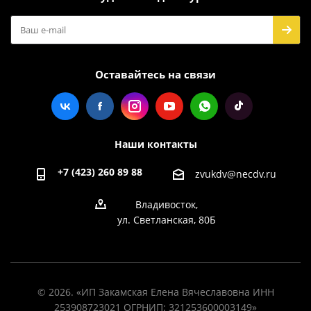
Оставайтесь на связи
Наши контакты
+7 (423) 260 89 88
zvukdv@necdv.ru
Владивосток,
ул. Светланская, 80Б
© 2026. «ИП Закамская Елена Вячеславовна ИНН
253908723021 ОГРНИП: 321253600003149»