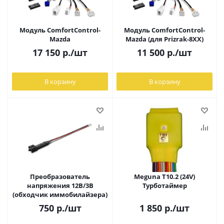
Модуль ComfortControl-
Модуль ComfortControl-
Mazda
Mazda (для Prizrak-8XX)
17 150
р.
/шт
11 500
р.
/шт
В корзину
В корзину
Преобразователь
Meguna T10.2 (24V)
напряжения 12В/3В
Турботаймер
(обходчик иммобилайзера)
750
р.
/шт
1 850
р.
/шт