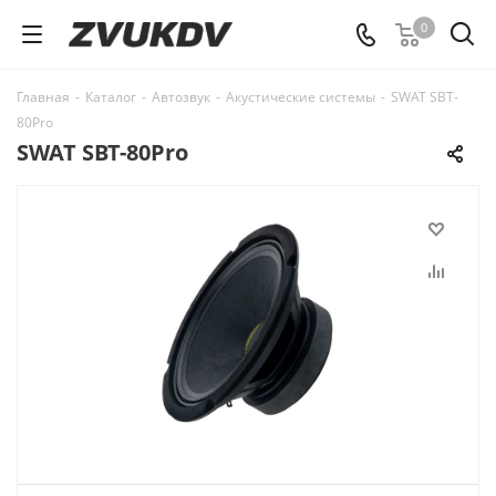
0
Главная
-
Каталог
-
Автозвук
-
Акустические системы
-
SWAT SBT-
80Pro
SWAT SBT-80Pro