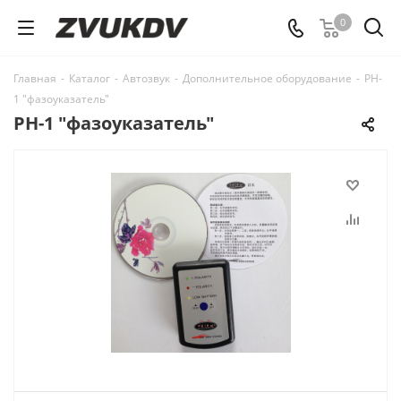
0
Главная
-
Каталог
-
Автозвук
-
Дополнительное оборудование
-
PH-
1 "фазоуказатель"
PH-1 "фазоуказатель"