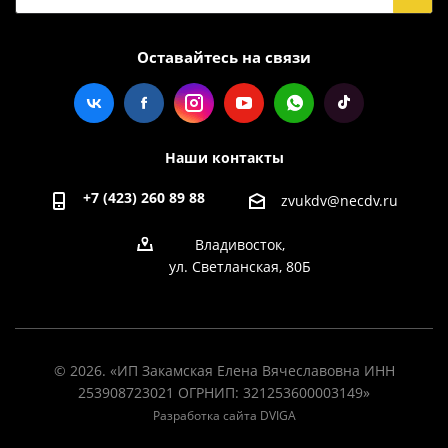
Оставайтесь на связи
Наши контакты
+7 (423) 260 89 88
zvukdv@necdv.ru
Владивосток,
ул. Светланская, 80Б
© 2026. «ИП Закамская Елена Вячеславовна ИНН
253908723021 ОГРНИП: 321253600003149»
Разработка сайта DVIGA